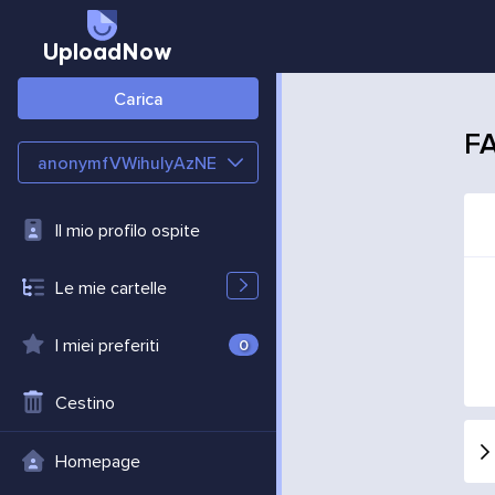
UploadNow
Carica
FA
anonymfVWihulyAzNE
Il mio profilo ospite
Le mie cartelle
I miei preferiti
0
Cestino
Homepage